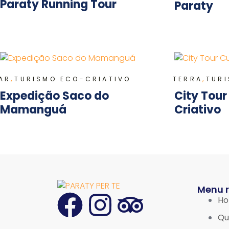
Paraty Running Tour
Paraty
,
,
AR
TURISMO ECO-CRIATIVO
TERRA
TUR
Expedição Saco do
City Tour
Mamanguá
Criativo
Menu 
H
Qu