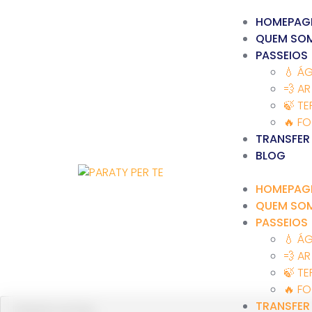
HOMEPAG
QUEM SO
PASSEIOS
💧 Á
💨 AR
🍃 TE
🔥 F
TRANSFER
BLOG
HOMEPAG
QUEM SO
PASSEIOS
💧 Á
💨 AR
🍃 TE
🔥 F
TRANSFER