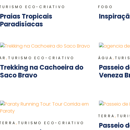
TURISMO ECO-CRIATIVO
FOGO
Praias Tropicais
Inspiraçã
Paradisíacas
,
,
AR
TURISMO ECO-CRIATIVO
ÁGUA
TURI
Trekking na Cachoeira do
Passeio d
Saco Bravo
Veneza Br
,
TERRA
TUR
,
TERRA
TURISMO ECO-CRIATIVO
Passeio d